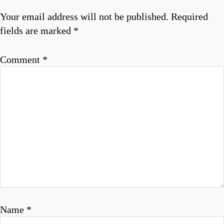
t
Your email address will not be published.
Required
n
fields are marked
*
a
Comment
*
v
i
g
a
t
i
o
n
Name
*