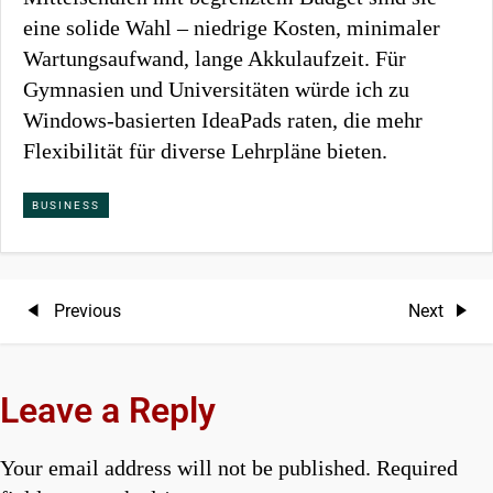
eine solide Wahl – niedrige Kosten, minimaler
Wartungsaufwand, lange Akkulaufzeit. Für
Gymnasien und Universitäten würde ich zu
Windows-basierten IdeaPads raten, die mehr
Flexibilität für diverse Lehrpläne bieten.
BUSINESS
P
Previous
Next
Previous
Next
Post
Post
o
s
Leave a Reply
t
Your email address will not be published.
Required
n